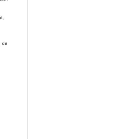
it,
t de