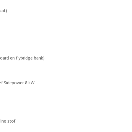
aat)
oard en flybridge bank)
ief Sidepower 8 kW
line stof