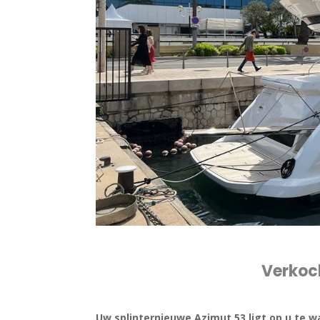
Verkoc
Uw splinternieuwe Azimut 53 ligt op u te 