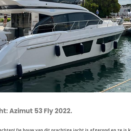
ht:
Azimut 53 Fly 2022.
wachten!
De bouw van dit prachtige jacht is afgerond en ze is k