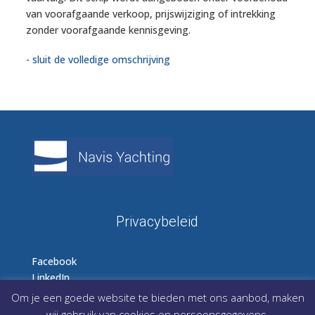
van voorafgaande verkoop, prijswijziging of intrekking
zonder voorafgaande kennisgeving.
- sluit de volledige omschrijving
Privacybeleid
Facebook
LinkedIn
Instagram
Om je een goede website te bieden met ons aanbod, maken
wij gebruik van cookies en persoonsgegevens.