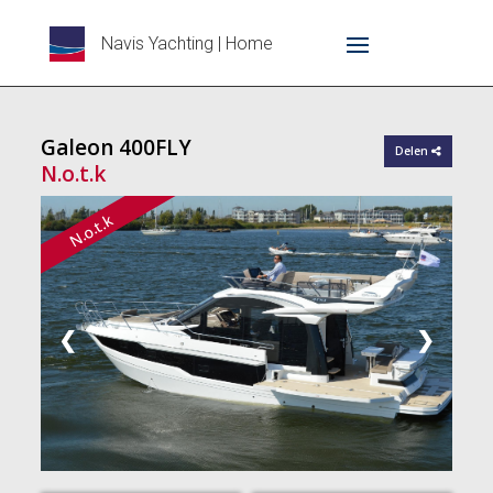
Navis Yachting | Home
Galeon 400FLY
Delen
N.o.t.k
N.o.t.k
❮
❯