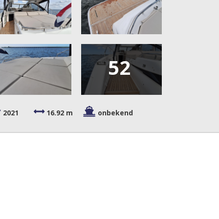
52
2021
16.92 m
onbekend