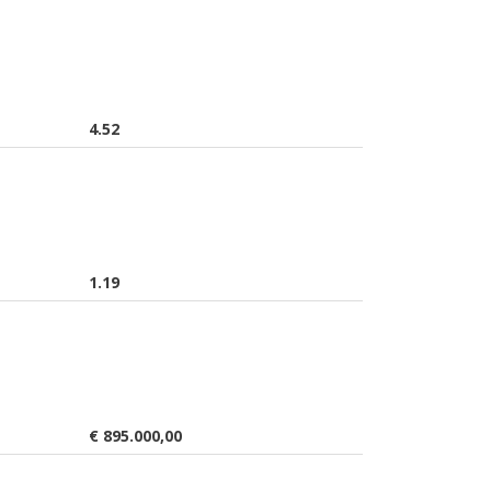
4.52
1.19
€ 895.000,00