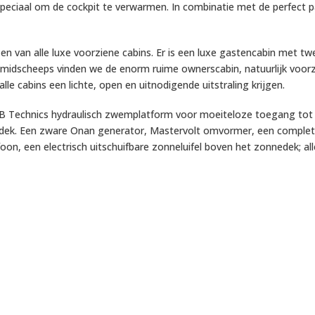
peciaal om de cockpit te verwarmen. In combinatie met de perfect p
me, en van alle luxe voorziene cabins. Er is een luxe gastencabin met
 midscheeps vinden we de enorm ruime ownerscabin, natuurlijk voorz
lle cabins een lichte, open en uitnodigende uitstraling krijgen.
B Technics hydraulisch zwemplatform voor moeiteloze toegang tot h
dek. Een zware Onan generator, Mastervolt omvormer, een complete ai
on, een electrisch uitschuifbare zonneluifel boven het zonnedek; all