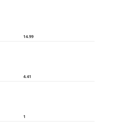
14.99
4.41
1