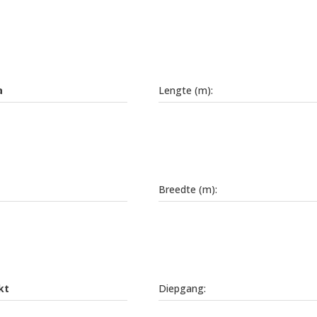
a
Lengte (m):
Breedte (m):
kt
Diepgang: